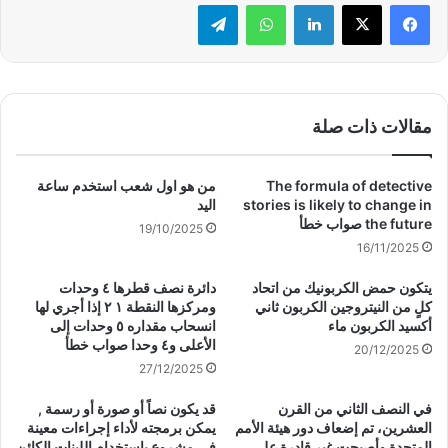
لينكدإن
واتساب
تيلقرام
مقالات ذات صلة
The formula of detective
من هو اول شعب استخدم ساعة
stories is likely to change in
اليد
the future صواب خطأ
19/10/2025
16/11/2025
يتكون حمض الكربونيك من اتحاد
دائرة نصف قطرها ٤ وحدات
كلٍ من النيتروجين الكربون ثاني
ومركزها النقطة ١ ٢ إذا أجري لها
أكسيد الكربون ماء
انسحاب مقداره ٥ وحدات إلى
الأعلى و٤ وحدا صواب خطأ
20/12/2025
27/12/2025
في النصف الثاني من القرن
قد يكون نصاً أو صورة أو رسمة ,
العشرين، تم إضعاف دور هيئة الأمم
يمكن برمجته لأداء إجراءات معينة
المتحدة وأصبحت غير قادرة على
في مشروع باستخدام اللبنات الكائن