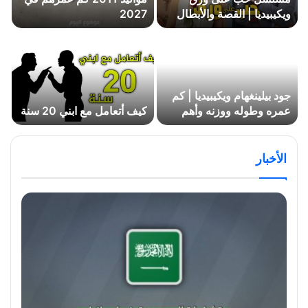
ويكيبيديا | القصة والأبطال
2027
ومواعيد العرض
جود بيلينغهام ويكيبيديا | كم
عمره وطوله ووزنه وأهم
كيف أتعامل مع ابني 20 سنة
إحصائيات نجم ريال مدريد
Jude Bellingham
الأخبار