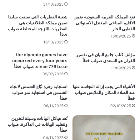
31/10/2025
تقع المملكه العربيه السعوديه ضمن
شعبة الفطريات التي صنفت سابقا
الاقليم المناخي المعتدل الاستوائي
ضمن مملكة الطلائعيات هي
القطبي الحار
الفطريات اللزجة المختلطة صواب
خطأ
16/09/2025
16/10/2025
مؤلف كتاب جامع البيان في تفسير
the olympic games have
القران هو السعدي صواب خطأ
occurred every four years
since 776 b.c.e. صواب خطأ
11/09/2025
09/02/2026
الأشياء التي يجب إزالة النجاسة عنها
استجابة زهرة تبّاع الشمس لاتجاه
عند الصلاة المكان والملابس صواب
الشمس هي استجابة نمو صواب
خطأ
خطأ
06/11/2025
02/10/2025
تُعد هياكل البيانات وسيلة لتخزين
وتنظيم البيانات في الذاكرة. صواب
خطأ
04/11/2025