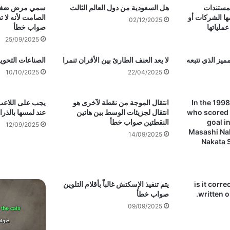
لمستندات
هل السعودية من دول العالم الثالث
سمي مرض ضغط ا
ها الشركات أو
الصامت لأنه لا 
02/12/2025
ملياتها
صواب خطأ
25/09/2025
ميز الذي تتبعه
لا يعد العنف الطارئ بين الأقران تنمرا
الصناعات التحوي
10/10/2025
22/04/2025
In the 199
انتقال الموجة من نقطة لآخرى هو
يجب على اللاعب
who scored 
انتقال لجزيئات الوسط بين هاتين
عند لمسها بالذر
goal i
النقطتين صواب خطأ
12/09/2025
Masashi Na
14/09/2025
Nakata 
is it corre
يتم تنفيذ الإسكتش غالباً بأقلام التلوين
written o
صواب خطأ
09/09/2025