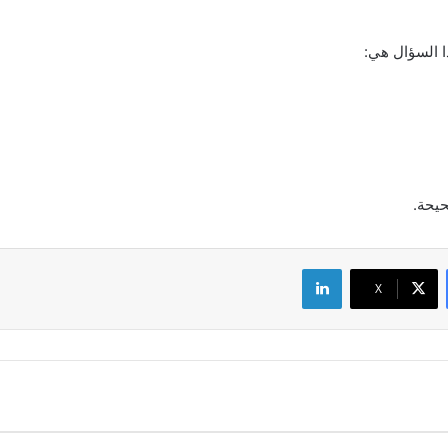
ا السؤال هي:
حيحة.
لينكدإن
‫X