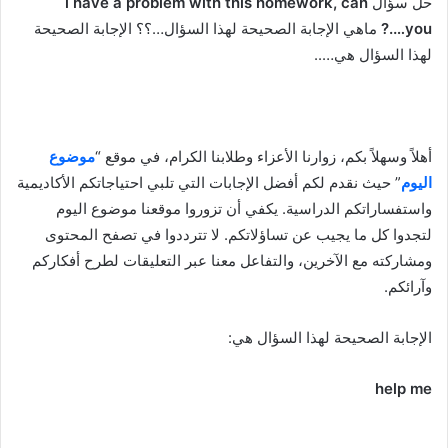
حل سؤال
i have a problem with this homework, can
you….?
ماهي الإجابة الصحيحة لهذا السؤال…؟؟ الإجابة الصحيحة
لهذا السؤال هي…..
أهلاً وسهلاً بكم، زوارنا الأعزاء وطلابنا الكرام، في موقع “
موضوع
اليوم
” حيث نقدم لكم أفضل الإجابات التي تلبي احتياجاتكم الأكاديمية
واستفساراتكم الدراسية. يكفي أن تزوروا موقعنا موضوع اليوم
لتجدوا كل ما يجيب عن تساؤلاتكم. لا تترددوا في تصفح المحتوى
ومشاركته مع الآخرين، والتفاعل معنا عبر التعليقات لطرح أفكاركم
وآرائكم.
الإجابة الصحيحة لهذا السؤال هي:
help me