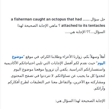
حل سؤال
a fisherman caught an octopus that had …….
attached to its tentacles
؟ ماهي الإجابة الصحيحة لهذا
السؤال….؟؟ الإجابة هي…..
أهلاً وسهلاً بكم، زوارنا الأعزاء وطلابنا الكرام، في موقع “
موضوع
اليوم
” حيث نقدم لكم أفضل الإجابات التي تلبي احتياجاتكم الأكاديمية
واستفساراتكم الدراسية. يكفي أن تزوروا موقعنا موضوع اليوم
لتجدوا كل ما يجيب عن تساؤلاتكم. لا تترددوا في تصفح المحتوى
ومشاركته مع الآخرين، والتفاعل معنا عبر التعليقات لطرح أفكاركم
وآرائكم.
الإجابة الصحيحة لهذا السؤال هي: