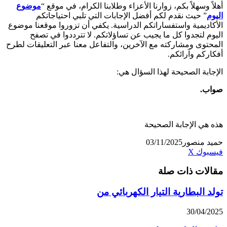
أهلاً وسهلاً بكم، زوارنا الأعزاء وطلابنا الكرام، في موقع “
موضوع
اليوم
” حيث نقدم لكم أفضل الإجابات التي تلبي احتياجاتكم
الأكاديمية واستفساراتكم الدراسية. يكفي أن تزوروا موقعنا موضوع
اليوم لتجدوا كل ما يجيب عن تساؤلاتكم. لا تترددوا في تصفح
المحتوى ومشاركته مع الآخرين، والتفاعل معنا عبر التعليقات لطرح
أفكاركم وآرائكم.
الإجابة الصحيحة لهذا السؤال هي:
صواب.
هذه هي الإجابة الصحيحة
حميد منصور
03/11/2025
تيلقرام
لينكدإن
واتساب
فيسبوك
‫X
مقالات ذات صلة
تولد البطارية التيار الكهربائي من
30/04/2025