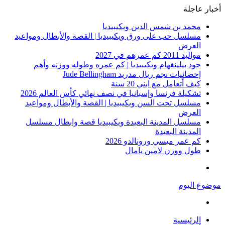
أخبار عاجلة
محمد بن شمس الدين ويكيبيديا
مسلسل حب على ورق ويكيبيديا | القصة والأبطال ومواعيد
العرض
مواليد 2011 كم عمرهم في 2027
جود بيلينغهام ويكيبيديا | كم عمره وطوله ووزنه وأهم
إحصائيات نجم ريال مدريد Jude Bellingham
كيف أتعامل مع ابني 20 سنة
تشكيلة فرنسا وإسبانيا في نصف نهائي كأس العالم 2026
مسلسل تحت السن ويكيبيديا | القصة والأبطال ومواعيد
العرض
مسلسل المدينة البعيدة ويكيبيديا قصة وابطال مسلسل
المدينة البعيدة
كم عمر ميسي ورونالدو 2026
طول ووزن لامين يامال
القائمة
موضوع اليوم
بحث
عن
الرئيسية