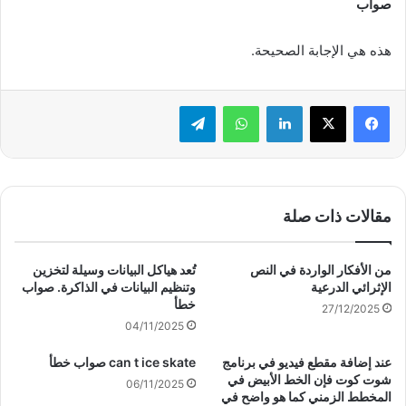
صواب
هذه هي الإجابة الصحيحة.
لينكدإن
واتساب
تيلقرام
مقالات ذات صلة
من الأفكار الواردة في النص
تُعد هياكل البيانات وسيلة لتخزين
الإثرائي الدرعية
وتنظيم البيانات في الذاكرة. صواب
خطأ
27/12/2025
04/11/2025
عند إضافة مقطع فيديو في برنامج
can t ice skate صواب خطأ
شوت كوت فإن الخط الأبيض في
06/11/2025
المخطط الزمني كما هو واضح في