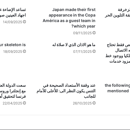
لزخرفة
Japan made their first
تساعد الإضاءة ع
ة التلوين الحر
appearance in the Copa
اجهاد العينين ص
América as a guest team in
14/09/2025
which year?
09/11/2025
خص فقط تحتاج
ما هو الاذان الذي لا صلاة له
ur skeleton is
 الاتصال
18/09/2025
07/11/2025
سلكيا ووجود خط
مزود خدمات
the followin
عند وقفة الأستعداد الصحيحة في
سعت الدولة العث
mentioned i
التنس يكون النظر الى: للأعلى للأمام
للجانب
فرنسا لتحقيق أ
22/04/2025
26/10/2025