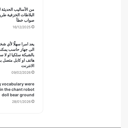
من الأساليب الحديثة 
البلاطات الخزفية طريق
صواب خطأ
16/12/2025
يعد امرا سهلًا لأي ش
الى جهاز حاسب يمكنه
بالشبكة سلكيا او لا 
هاتف او كابل متصل ب
الانترنت
09/02/2026
g vocabulary were
n the chant robot
doll bear ground
28/01/2026