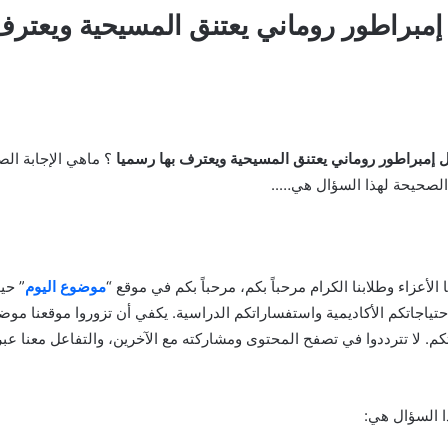
إمبراطور روماني يعتنق المسيحية ويعترف 
 إمبراطور روماني يعتنق المسيحية ويعترف بها رسميا
؟ ماهي الإجابة الص
الصحيحة لهذا السؤال هي…..
نا الأعزاء وطلابنا الكرام مرحباً بكم، مرحباً بكم في موقع “
موضوع اليوم
” حي
احتياجاتكم الأكاديمية واستفساراتكم الدراسية. يكفي أن تزوروا موقعنا موض
م. لا تترددوا في تصفح المحتوى ومشاركته مع الآخرين، والتفاعل معنا عب
ا السؤال هي: