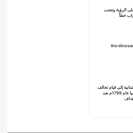
لى الرؤية وتجنب
واب خطأ
the dinosa
مانية إلى قيام تحالف
مع إنجلترا وروسيا عام 1799م ضد
هداف