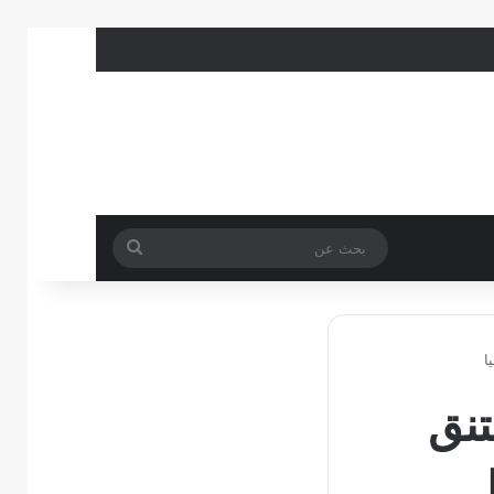
بحث
عن
ا
تنق