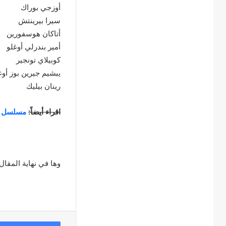
أوزجي بوراك
سيرا بيرينتش
أتاكان هوسفورين
أمير بندرلي أوغلو
كوبيلاي تونجير
يبشيم جيرين بوز أوغ
رينان بيليك
اقراء أيضاً:
مسلسل ا
وها في نهاية المقا