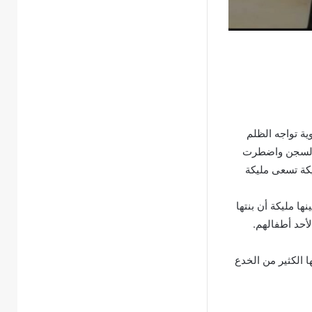
ة تواجه الظلم
وكذبا بقتل زوجها حيث أنها اقضت مليكة 20 عاماً في السجن واضطرت
يكة تسعى مليكة
نها مليكة أن بنتها
أحد أطفالهم.
ا الكثير من الخدع