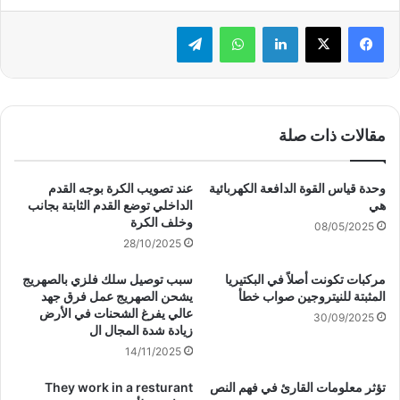
لينكدإن
واتساب
تيلقرام
مقالات ذات صلة
وحدة قياس القوة الدافعة الكهربائية
عند تصويب الكرة بوجه القدم
هي
الداخلي توضع القدم الثابتة بجانب
وخلف الكرة
08/05/2025
28/10/2025
مركبات تكونت أصلاً في البكتيريا
سبب توصيل سلك فلزي بالصهريج
المثبتة للنيتروجين صواب خطأ
يشحن الصهريج عمل فرق جهد
عالي يفرغ الشحنات في الأرض
30/09/2025
زيادة شدة المجال ال
14/11/2025
تؤثر معلومات القارئ في فهم النص
They work in a resturant