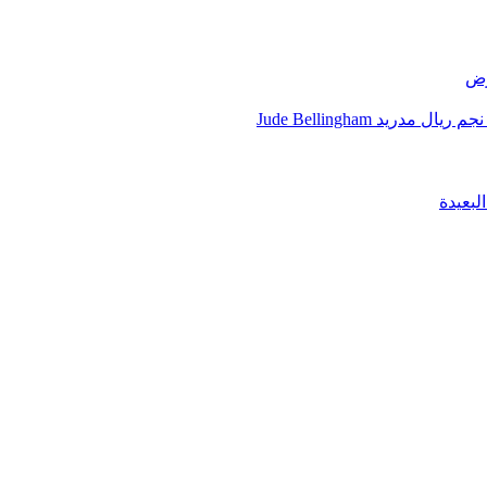
رض
يد Jude Bellingham
لبعيدة