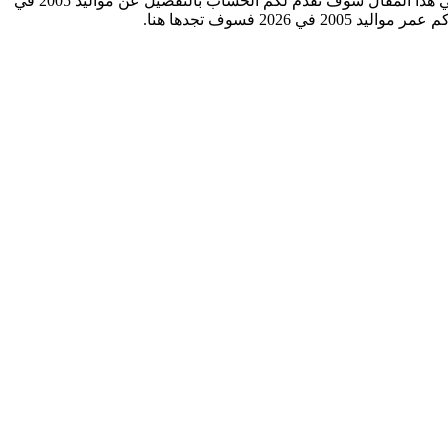
كم عمر مواليد 2005 في 2026؟ سؤال يتكرر كثيراً عند الكثيرين منهم الطلاب والموظفين وكل من يهتم بحساب العمر بدقة ومعرفة العمر. في هذا المقال سوف نقدم لكم الحساب بالتفصيل عن مواليد 2005 في