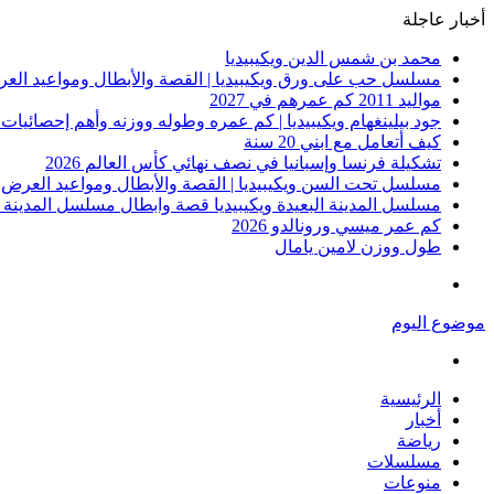
أخبار عاجلة
محمد بن شمس الدين ويكيبيديا
مسلسل حب على ورق ويكيبيديا | القصة والأبطال ومواعيد الع
مواليد 2011 كم عمرهم في 2027
جود بيلينغهام ويكيبيديا | كم عمره وطوله ووزنه وأهم إحصائيات نجم ريال مدر
كيف أتعامل مع ابني 20 سنة
تشكيلة فرنسا وإسبانيا في نصف نهائي كأس العالم 2026
مسلسل تحت السن ويكيبيديا | القصة والأبطال ومواعيد العرض
مسلسل المدينة البعيدة ويكيبيديا قصة وابطال مسلسل المدينة ا
كم عمر ميسي ورونالدو 2026
طول ووزن لامين يامال
القائمة
موضوع اليوم
بحث
عن
الرئيسية
أخبار
رياضة
مسلسلات
منوعات