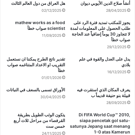
أنشأ صلاح الدين الأيوبي ديوان
هل العراق من دول العالم الثالث
02/12/2025
28/04/2025
يجوز للمكتب تمديد فترة الرد على
mathew works as a food
طلب الحصول على المعلومات لمدة
scientist صواب خطأ
لا تتجاوز 30 يوماً إضافياً عند الحاجة
11/09/2025
صواب خطأ
29/12/2025
يدل على العدل والقوة في علم
تقدير ناتج الطرح يمكننا ان نستعمل
بلادي
التقريب او الاعداد المتناغمه صواب
خطأ
16/12/2025
01/01/2026
يعرف المكان الذي استقرت فيه
الأوراق تسمى بالسعف في النباتات
قبيلة بنو حنيفة قديماً ب
30/04/2025
28/09/2025
Di FIFA World Cup™ 2010,
يتكون الوثب الطويل بطريقة
siapa pencetak gol satu-
القرفصاء من مراحل ثلاث أربع
satunya Jepang saat menang
خمس ست
1-0 atas Kamerun
24/11/2025