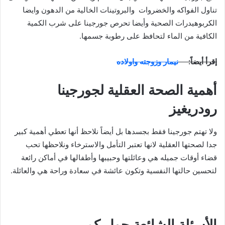
تناول الفواكه والخضروات والبروتينات الخالية من الدهون وايضا
الكربوهيدرات الصحية وأيضا تحرص جورجينا على شرب الكمية
الكافية من الماء لتحافظ على رطوبة جسمها.
إقرأ أيضاً:
نيمار وزوجته واولاده
أهمية الصحة العقلية لجورجينا
رودريغيز
ولا تهتم جورجينا فقط بجسدها بل أيضاً نلاحظ أنها تعطي أهمية كبير
جدا لصحتها العقلية لانها تعتبر التأمل والاسترخاء ونلاحظها تحب
قضاء أوقات جميله هي وعائلتها وحبيبها وأطفالها في أماكن رائعة
لتحسين حالتها النفسية وتكون عائشة في سعادة وراحة هي والعائلة.
الأسئلة الشائعة حول كم