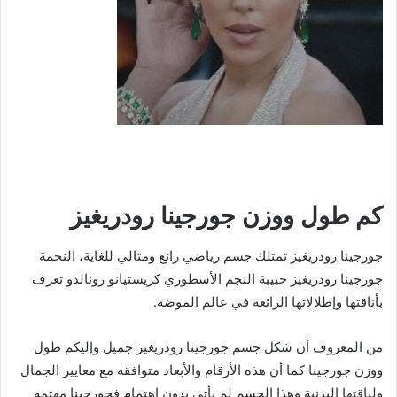
كم طول ووزن جورجينا رودريغيز
جورجينا رودريغيز تمتلك جسم رياضي رائع ومثالي للغاية، النجمة
جورجينا رودريغيز حبيبة النجم الأسطوري كريستيانو رونالدو تعرف
بأناقتها وإطلالاتها الرائعة في عالم الموضة.
من المعروف أن شكل جسم جورجينا رودريغيز جميل وإليكم طول
ووزن جورجينا كما أن هذه الأرقام والأبعاد متوافقه مع معايير الجمال
ولياقتها البدنية وهذا الجسم لم يأتي بدون إهتمام فجورجينا مهتمه