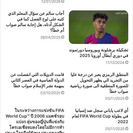
12/01/2026
أجاب سالم عن سؤال المعلم الذي
كتبه على لوح الفصل كما في
الشكل أدناه، هل إجابة سالم صواب
أم خطأ؟
29/04/2025
تشكيلة برشلونة وبوروسيا دورتموند
في دوري أبطال أوروبا 2025
11/12/2024
المنطق الرمزي يعبر عن درجة عليا
قامت الدويلات التي انفصلت عن
من التجريد الي يظهر التحويل
الدولة العباسية في العصر الثاني
للصورة المنطقية الى صورة رياضية
بمهمة نشر الإسلام صواب خطأ
صواب خطأ
03/10/2025
05/11/2025
أي لاعب ياباني سجل ضد إسبانيا
ในระหว่างการแข่งขัน FIFA
في بطولة FIFA World Cup لعام
World Cup™ ปี 2006 แมตช์รอบ
แบ่งก ลุ่มของญี่ปุ่นที่แข่งกับ
2022
โครเอเชียจบลงโดยไม่มีการทำ
05/11/2025
ประตู ใครคือผู้รักษา ประตของทีม