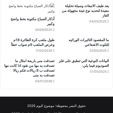
يعد طيف الانبعاث وسيلة تحليلة
مفيدة لتحديد نوع عينة مجهولة من
الغاز
أذكار الصباح مكتوبة بخط واضح
04/05/2025
وكبير
24/09/2025
ما المقصود التاثيرات الوراثيه
طول ملعب كرة الطائرة 18م
للتلوث الاشعاعي
وعرض الملعب 9م صواب خطأ
17/02/2026
02/05/2025
البيانات النوعية التي تنطبق على فلز
تصدقت منى باربعة امثال ما
الصوديوم فيما يلي:
تصدقت به مها من نقود اذا كانت مها
تصدقت ب 8 ريالات فكم ريالا
01/05/2025
تصدقت به منى
04/01/2026
حقوق النشر محفوظة؛ موضوع اليوم 2026