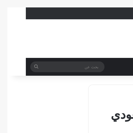
بحث
عن
ها pif السعودي