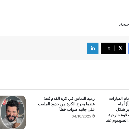
حيحة.
لينكدإن
‫X
م العبارات
رمية التماس في كرة القدم تُنفذ
) أمام
عندما يخرج الكرة من حدود الملعب
غير شكل
على جانبه صواب خطأ
ه قوة خارجية
04/10/2025
الصوديوم عند