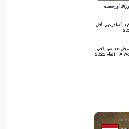
راك أوزجيفيت
يف أسافر دبي بأقل
سجل ضد إسبانيا في