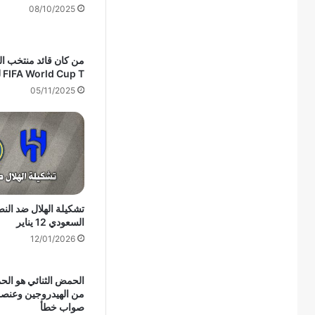
08/10/2025
من كان قائد منتخب ال
FIFA World Cup T لعام 2010
05/11/2025
تشكيلة الهلال ضد الن
السعودي 12 يناير
12/01/2026
الحمض الثنائي هو الح
من الهيدروجين وعنص
صواب خطأ