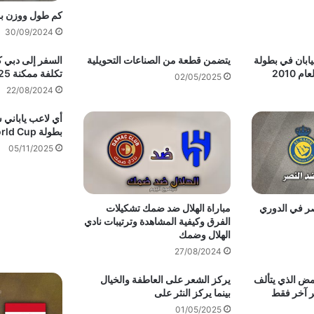
كم طول ووزن بو
30/09/2024
يابان في بطولة
يتضمن قطعة من الصناعات التحويلية
السفر إلى دبي ك
تكلفة ممكنة 2025
02/05/2025
22/08/2024
أي لاعب ياباني 
بطولة FIFA World Cup لعام 2022
05/11/2025
صر في الدوري
مباراة الهلال ضد ضمك تشكيلات
الفرق وكيفية المشاهدة وترتيبات نادي
الهلال وضمك
27/08/2024
مض الذي يتألف
يركز الشعر على العاطفة والخيال
ر آخر فقط
بينما يركز النثر على
01/05/2025