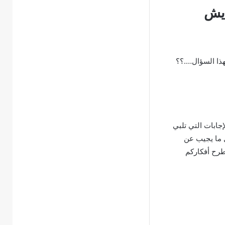
هذا السؤال….؟؟
جابات التي تلبي
ل ما يجيب عن
لطرح أفكاركم