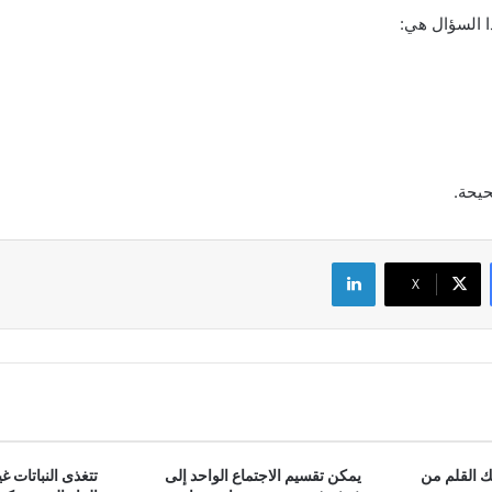
ا السؤال هي:
حيحة.
لينكدإن
‫X
ك القلم من
يمكن تقسيم الاجتماع الواحد إلى
تتغذى النباتات غ