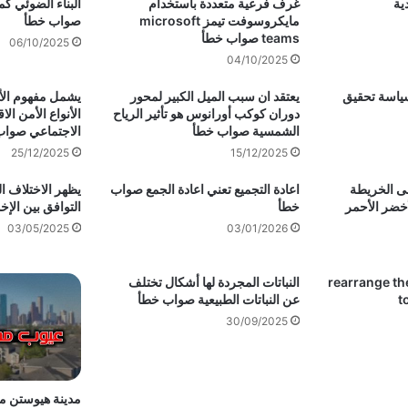
ية
غرف فرعية متعددة باستخدام
البناء الضوئي كما
مايكروسوفت تيمز microsoft
صواب خطأ
teams صواب خطأ
06/10/2025
04/10/2025
ياسة تحقيق
يعتقد ان سبب الميل الكبير لمحور
يشمل مفهوم الأ
دوران كوكب أورانوس هو تأثير الرياح
الأنواع الأمن ال
الشمسية صواب خطأ
الاجتماعي صواب
25/12/2025
15/12/2025
لى الخريطة
اعادة التجميع تعني اعادة الجمع صواب
يظهر الاختلاف ال
أخضر الأحمر
خطأ
التوافق بين الإخو
03/05/2025
03/01/2026
rearrange th
النباتات المجردة لها أشكال تختلف
t
عن النباتات الطبيعية صواب خطأ
30/09/2025
مدينة هيوستن م