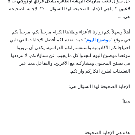
حل سؤال
تلعب مباريات الريشة الطائرة بشكل فردي أو زوجي ب 5
لاعبين
؟ ماهي الإجابة الصحيحة لهذا السؤال….؟؟ الإجابة الصحيحة
هي…..
أهلاً وسهلاً بكم زوارنا الأعزاء وطلابنا الكرام مرحباً بكم، مرحباً بكم
في موقع “
موضوع اليوم
” حيث نقدم لكم أفضل الإجابات التي تلبي
احتياجاتكم الأكاديمية واستفساراتكم الدراسية. يكفي أن تزوروا
موقعنا موضوع اليوم لتجدوا كل ما يجيب عن تساؤلاتكم. لا تترددوا
في تصفح المحتوى ومشاركته مع الآخرين، والتفاعل معنا عبر
التعليقات لطرح أفكاركم وآرائكم.
الإجابة الصحيحة لهذا السؤال هي:
خطأ
هذه هي الإجابة الصحيحة.