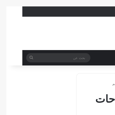
بحث
عن
م
حات