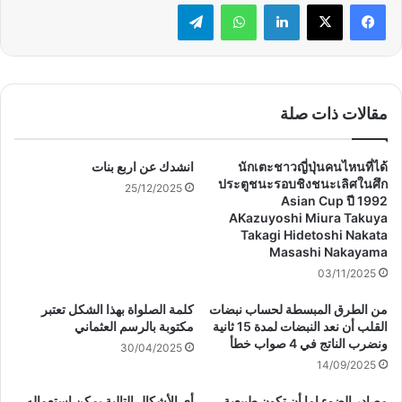
لينكدإن
واتساب
تيلقرام
مقالات ذات صلة
นักเตะชาวญี่ปุ่นคนไหนที่ได้
انشدك عن اربع بنات
ประตูชนะรอบชิงชนะเลิศในศึก
25/12/2025
Asian Cup ปี 1992
AKazuyoshi Miura Takuya
Takagi Hidetoshi Nakata
Masashi Nakayama
03/11/2025
من الطرق المبسطة لحساب نبضات
كلمة الصلواة بهذا الشكل تعتبر
القلب أن نعد النبضات لمدة 15 ثانية
مكتوبة بالرسم العثماني
ونضرب الناتج في 4 صواب خطأ
30/04/2025
14/09/2025
مصادر الضوء إما أن تكون طبيعية
أي الأشكال التالية يمكن استعماله