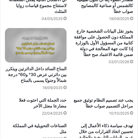
كالشمس أو صناعية كالمصابيح
لاستنتاج مجموع قياسات زوايا
صواب خطأ
المثلث
04/05/2025
19/09/2025
يجوز نقل البيانات الشخصية خارج
المملكة دون الحصول على موافقة
كتابية من المسؤول الأول بالوزارة
إذا كانت جهة المعالجة في دولة
ضمن قائمة الاعتماد صح خطأ
02/01/2026
المناخ السائد داخل الدائرتين ويتكرر
بين دائرتي عرض 30° و60° درجة
شمالاً وجنوبًا يسمى بالمناخ
16/09/2025
يجب عند تصميم النظام توثيق جميع
حدد الجملة التي احتوت فعلا
مراحل التصميم صواب خطأ
مضارعا معتل الآخر
22/04/2025
10/10/2025
تهدف سياسة ذكاء الأعمال إلى
الصناعات التحويلية في المملكة
تحسين اتخاذ القرارات من خلال
مثل
عرض البيانات التاريخية والحالية