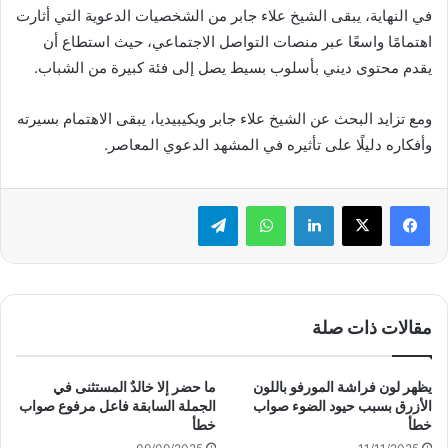
في النهاية، يبقى الشيخ علاء جابر من الشخصيات الدعوية التي أثارت
اهتمامًا واسعًا عبر منصات التواصل الاجتماعي، حيث استطاع أن
يقدم محتوى ديني بأسلوب بسيط يصل إلى فئة كبيرة من الشباب.
ومع تزايد البحث عن الشيخ علاء جابر ويكيبيديا، يبقى الاهتمام بسيرته
وأفكاره دليلًا على تأثيره في المشهد الدعوي المعاصر.
لينكدإن
واتساب
تيلقرام
مقالات ذات صلة
يظهر لون فراشة المورفو باللون
ما حضر إلا خالدٌ المستثنى في
الأزرق بسبب حيود الضوء صواب
الجملة السابقة فاعل مرفوع صواب
خطأ
خطأ