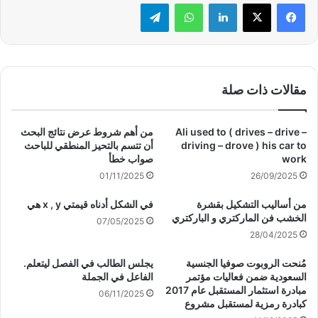
لينكدإن
واتساب
تيلقرام
مقالات ذات صلة
Ali used to ( drives – drive –
من أهم شروط عرض نتائج البحث
driving – drove ) his car to
أن تتسم بالتحيز المنطقي للباحث
work
صواب خطأ
01/11/2025
26/09/2025
من أساليب التشكيل بقشرة
في الشكل أدناه قيمتي x , y هي
الخشب فن الماركتري و الباركتري
07/05/2025
28/04/2025
مُنحت الروبوت صوفيا الجنسية
يجلس الطالب في الفصل ليتعلم.
السعودية ضمن فعاليات مؤتمر
الفاعل في الجملة
مبادرة استثمار المستقبل عام 2017
06/11/2025
كبادرة رمزية لمستقبل مشروع