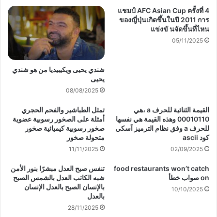
แชมป์ AFC Asian Cup ครั้งที่ 4
ของญี่ปุ่นเกิดขึ้นในปี 2011 การ
แข่งขั นจัดขึ้นที่ไหน
05/11/2025
شندي يحيى ويكيبيديا من هو شندي
يحيى
08/08/2025
القيمة الثنائية للحرف a ،هي
تمثل الطباشير والفحم الحجري
00010110 وهذه القيمة هي نفسها
أمثلة على الصخور رسوبية عضوية
للحرف a وفق نظام الترميز آسكي
صخور رسوبية كيميائية صخور
كود ascii
متحولة صخور
11/11/2025
02/09/2025
food restaurants won’t catch
تنفس صبح العدل مبشرًا بنور الأمن
on صواب خطأ
شبه الكاتب العدل بالشمس الصبح
بالإنسان الصبح بالعدل الإنسان
10/10/2025
بالعدل
28/11/2025