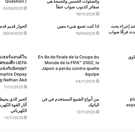
والصلوات الخمس والجمعة هي
Question )
صغائر الذنوب صواب خطأ
24/09/2025
16/10/2025
عند إجراء بحث
اذا كنت تجمع شيء معين
الحوار قديم قدم
دث فرقًا صواب
29/04/2025
16/09/2025
นเธอร์แลนด์ใน
En 8e de finale de la Coupe du
ศของศึก UEFA
Monde de la FIFA™ 2002, le
แข่งกับอังกฤษ?
Japon a perdu contre quelle
emphis Depay
équipe
g Nathan Aké
04/11/2025
11/12/2025
pl
من أنواع الشمع المستخدم في فن
الحيز الذي يحيط
expe
الباتيك
آثار القوة الكهر
الكهربائي
12/11/2025
13/11/2025