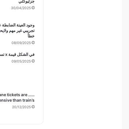
جزئيوكلي
30/04/2025
وجود العينة الضابطة 
تجريبي غير مهم ولايح
خطأ
08/09/2025
في الشكل قيمة x تساوي
09/05/2025
ane tickets are ……
nsive than train’s
20/12/2025