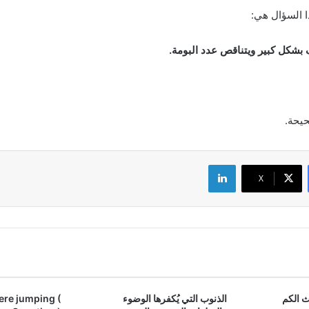
ا السؤال هي:
بشكل كبير ويتناقص عدد البومة.
حيحة.
لينكدإن
‫X
 الكم
الذنوب التي يُكفرها الوضوء
ere jumping (