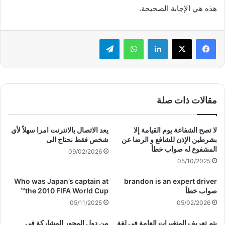
هذه هي الإجابة الصحيحة.
لينكدإن
واتساب
تيلقرام
مقالات ذات صلة
لا تصح الشفاعة يوم القيامة إلا
يعد الاتصال بالانترنت امرا سهلاً لأي
بشرطين الإذن للشافع و الرضا عن
شخص فقط نحتاج الى
المشفوع له صواب خطأ
09/02/2026
05/10/2025
Who was Japan’s captain at
brandon is an expert driver
صواب خطأ
the 2010 FIFA World Cup™
05/11/2025
05/02/2026
يتم تعريف المتغيرات العامة في لغة
من دول المحور المشاركة في