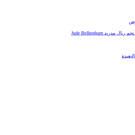
رض
يد Jude Bellingham
لبعيدة