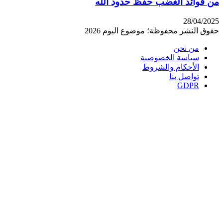
من فوائد الغضب حفظ حدود الله
28/04/2025
حقوق النشر محفوظة؛ موضوع اليوم 2026
من نحن
سياسة الخصوصية
الأحكام والشروط
تواصل بنا
GDPR
‫X
زر
تيلقرام
واتساب
فيسبوك
الذهاب
إلى
الأعلى