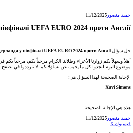
حميد منصور
11/12/2025
 півфіналі UEFA EURO 2024 проти Англії
حل سؤال
ідерланди у півфіналі UEFA EURO 2024 проти Англії
أهلاً وسهلاً بكم زوارنا الأعزاء وطلابنا الكرام مرحباً بكم، مرحباً بكم ف
موضوع اليوم لتجدوا كل ما يجيب عن تساؤلاتكم. لا تترددوا في تصفح ا
الإجابة الصحيحة لهذا السؤال هي:
Xavi Simons
هذه هي الإجابة الصحيحة.
حميد منصور
11/12/2025
تيلقرام
لينكدإن
واتساب
فيسبوك
‫X