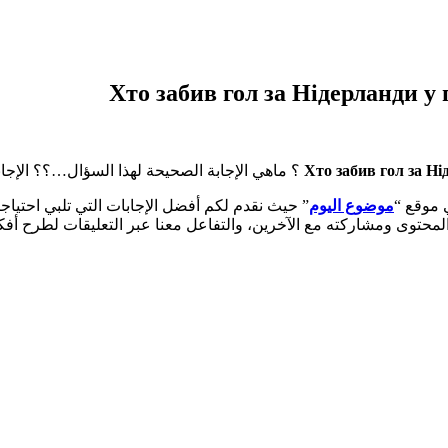
Хто забив гол за Нідерланди у
Хто забив гол за Н
؟ ماهي الإجابة الصحيحة لهذا السؤال…؟؟ الإجا
ي موقع “
موضوع اليوم
” حيث نقدم لكم أفضل الإجابات التي تلبي احتياجا
لمحتوى ومشاركته مع الآخرين، والتفاعل معنا عبر التعليقات لطرح أفك