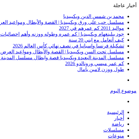
أخبار عاجلة
محمد بن شمس الدين ويكيبيديا
مسلسل حب على ورق ويكيبيديا | القصة والأبطال ومواعيد الع
مواليد 2011 كم عمرهم في 2027
جود بيلينغهام ويكيبيديا | كم عمره وطوله ووزنه وأهم إحصائيات نجم ريال مدر
كيف أتعامل مع ابني 20 سنة
تشكيلة فرنسا وإسبانيا في نصف نهائي كأس العالم 2026
مسلسل تحت السن ويكيبيديا | القصة والأبطال ومواعيد العرض
مسلسل المدينة البعيدة ويكيبيديا قصة وابطال مسلسل المدينة ا
كم عمر ميسي ورونالدو 2026
طول ووزن لامين يامال
القائمة
موضوع اليوم
بحث
عن
الرئيسية
أخبار
رياضة
مسلسلات
منوعات