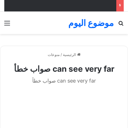
موضوع اليوم
بحث عن
الق
الرئيسية
/
منوعات
can see very far صواب خطأ
can see very far صواب خطأ