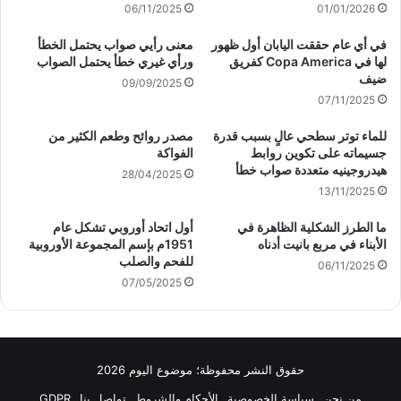
06/11/2025
01/01/2026
في أي عام حققت اليابان أول ظهور
معنى رأيي صواب يحتمل الخطأ
لها في Copa America كفريق
ورأي غيري خطأ يحتمل الصواب
ضيف
09/09/2025
07/11/2025
للماء توتر سطحي عالٍ بسبب قدرة
مصدر روائح وطعم الكثير من
جسيماته على تكوين روابط
الفواكة
هيدروجينيه متعددة صواب خطأ
28/04/2025
13/11/2025
ما الطرز الشكلية الظاهرة في
أول اتحاد أوروبي تشكل عام
الأبناء في مربع بانيت أدناه
1951م بإسم المجموعة الأوروبية
للفحم والصلب
06/11/2025
07/05/2025
حقوق النشر محفوظة؛ موضوع اليوم 2026
من نحن
سياسة الخصوصية
الأحكام والشروط
تواصل بنا
GDPR