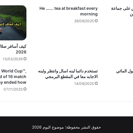
ق على جماعة
He ……. tea at breakfast every
morning
26/09/2025
كيف أسافر صلالة
2026
13/03/2026
ول المائي
تستخدم دائما لبنه اسال وانتظر ولبنه
A World Cup™,
الاجابه معا في المقطع البرمجي
d of 16 match
ay ended how
14/09/2025
07/11/2025
حقوق النشر محفوظة؛ موضوع اليوم 2026