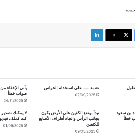
حيحة.
لينكدإن
‫X
اطول
تعتمد …… على استخدام الحواس
يأتي الإخفاء من
صواب خطأ
07/09/2025
24/11/2025
د بن سعود
تبدأ بوضع الكفين على الأرض يكون
لا يمكنك تصدي
اب خطأ
بجانب الرأس واتجاه أطراف الأصابع
كت كملف فيديو
للكتفين
01/05/2025
09/05/2025