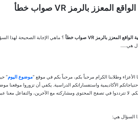
اقع المعزز بالرمز VR صواب خطأ
لواقع المعزز بالرمز VR صواب خطأ
؟ ماهي الإجابة الصحيحة لهذا السؤ
ال هي…..
نا الأعزاء وطلابنا الكرام مرحباً بكم، مرحباً بكم في موقع “
موضوع اليوم
” حي
احتياجاتكم الأكاديمية واستفساراتكم الدراسية. يكفي أن تزوروا موقعنا موض
م. لا تترددوا في تصفح المحتوى ومشاركته مع الآخرين، والتفاعل معنا عب
ا السؤال هي: