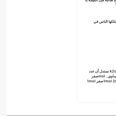
تلكها الناس في
من الصيغة k2cro4 نستدل أن عدد
مولات الكروم تساوي.. molصفر
1mol 2mol 4mol molصفر 1mol