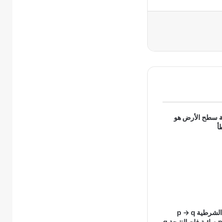
ة سطح الأرض هو
أ
إذا كانت العبارة الشرطية p → q
صائبة و الفرض p صائبة فإن النتيجة q