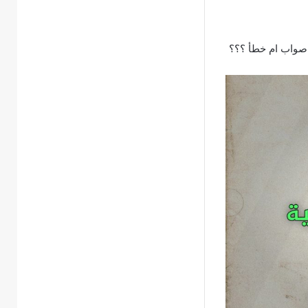
ة صواب ام خطأ ؟؟؟