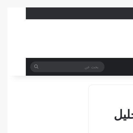
بحث
عن
ليل