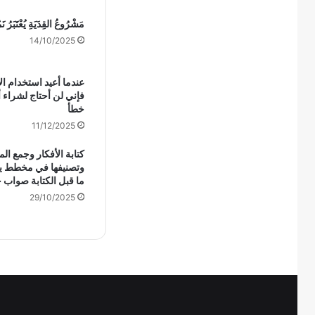
مَشْرُوعُ القِدَيَةِ يُعْتَبَرُ 
14/10/2025
عندما أعيد استخدام ال
فإني لن أحتاج لشراء 
خطأ
11/12/2025
كتابة الأفكار وجمع ال
وتصنيفها في مخطط ي
ما قبل الكتابة صواب 
29/10/2025