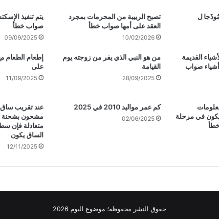
نَمُوذَجا ل
تصبح الربيبة من المحرمات بمجرد
يتم تنفيذ الإسكتش
العقد على أمها صواب خطأ
صواب خطأ
09/09/2025
10/02/2026
أشياء القديمة
من هو النبي الذي يفر من زوجته يوم
إطعام الطعام مع
أشياء صواب
القيامة
على
11/09/2025
28/09/2025
معلومات
كم عمر مواليد 2010 في 2025
عند تقريب ساق 
كون في مرحلة
مشحون بشحنة سا
02/06/2025
خطأ
متعادلة فإن سطح
الساق يكون
12/11/2025
حقوق النشر محفوظة؛ موضوع اليوم 2026