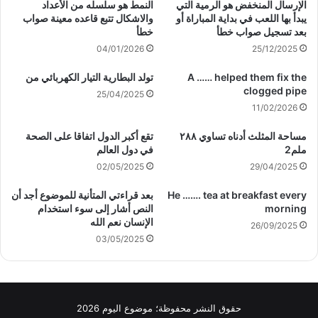
الإرسال المنخفض هو الرمية التي
النمط هو سلسله من الأعداد
يبدأ بها اللعب في بداية المباراة أو
والاشكال تتبع قاعده معينة صواب
بعد تسجيل صواب خطأ
خطأ
04/01/2026
25/12/2025
A …… helped them fix the
تولد البطارية التيار الكهربائي من
clogged pipe
25/04/2025
11/02/2026
مساحة المثلث أدناه تساوي ٢٨٨
تقع أكبر الدول اتفاقا على الصحة
ملم2
في دول العالم
02/05/2025
29/04/2025
He ……. tea at breakfast every
بعد قراءتي المتأنية للموضوع أجد أن
morning
النص أشار إلى سوء استخدام
الإنسان نعم الله
26/09/2025
03/05/2025
حقوق النشر محفوظة؛ موضوع اليوم 2026