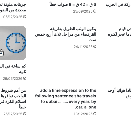
اركة في الحرب
6 ق = 42 ق = 8 صواب خطأ
جزيئات ملونة تم
محددة من الضوء
25/09/2025
05/12/2025
في قيام
يتكون الوثب الطويل بطريقة
دما عجز لكبره
القرفصاء من مراحل ثلاث أربع خمس
ست
24/11/2025
كم ساعة في اليو
ثانية
29/06/2026
دا هوائيا أوجد
add a time expression to the
من أهم شروط الأ
رض
following sentence she travels
الواجب توافرها ف
to dubai ……… every year. by
استلام الكرة ف
car. a lone.
خطأ
25/12/2025
13/12/2025