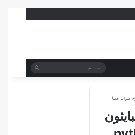
بحث
عن
بايثون
python idl