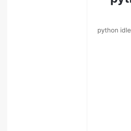
لفتح بيئة التطوير المتكاملة للغة البايثون من خلال تثبيت برنامج python idle