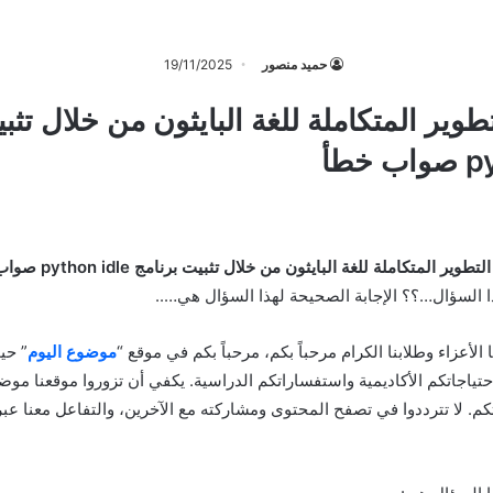
حميد منصور
19/11/2025
تطوير المتكاملة للغة البايثون من خلال تثب
خطأ
طوير المتكاملة للغة البايثون من خلال تثبيت برنامج python idle صواب خطأ
ذا السؤال…؟؟ الإجابة الصحيحة لهذا السؤال هي…..
نا الأعزاء وطلابنا الكرام مرحباً بكم، مرحباً بكم في موقع “
موضوع اليوم
” حي
احتياجاتكم الأكاديمية واستفساراتكم الدراسية. يكفي أن تزوروا موقعنا موض
م. لا تترددوا في تصفح المحتوى ومشاركته مع الآخرين، والتفاعل معنا عب