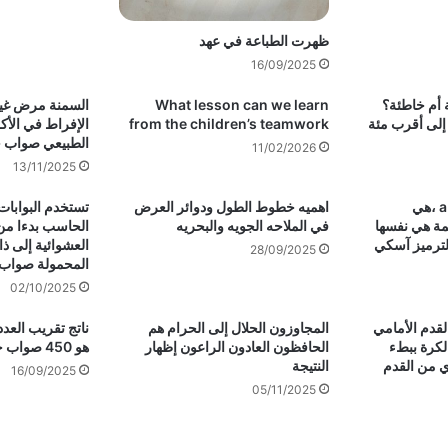
ظهرت الطباعة في عهد
16/09/2025
ة أم خاطئة؟
What lesson can we learn
السمنة مرض غير
اتج تقريب العدد ٤٥٣ إلى أقرب مئة
from the children’s teamwork
الإفراط في الأك
الطبيعي صواب 
11/02/2026
13/11/2025
القيمة الثنائية للحرف a ،هي
اهميه خطوط الطول ودوائر العرض
تستخدم البوابا
 القيمة هي نفسها
في الملاحه الجويه والبحريه
الحاسب بدءا من
ام الترميز آسكي
العشوائية إلى ذ
28/09/2025
المحمولة صواب
02/10/2025
قدم الأمامي
المجاوزون الحلال إلى الحرام هم
لكرة ببطء
الحافظون العادون الراعون إظهار
هو 450 صواب خطأ
ي من القدم
النتيجة
16/09/2025
05/11/2025