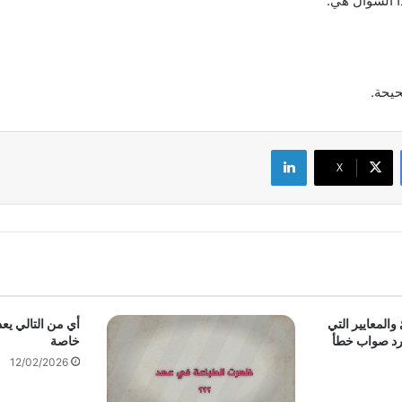
ا السؤال هي:
حيحة.
لينكدإن
‫X
والمعايير التي
أي من التالي يع
رد صواب خطأ
خاصة
12/02/2026