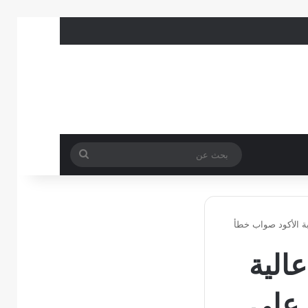
بحث
عن
بة الأكود صواب خطأ
الية
 على