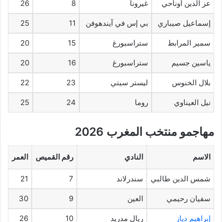
عز الدين أوناحي
غيرونا
8
26
إسماعيل صيباري
بي إس في آيندهوفن
11
25
سمير المرابط
ستراسبورغ
15
20
ياسين جسيم
ستراسبورغ
16
20
بلال الخنوس
ليستر سيتي
23
22
نيل العيناوي
روما
24
25
مهاجمو منتخب المغرب 2026
الاسم
النادي
رقم القميص
العمر
شمس الدين طالبي
سندرلاند
7
21
سفيان رحيمي
العين
9
30
إبراهيم دياز
ريال مدريد
10
26