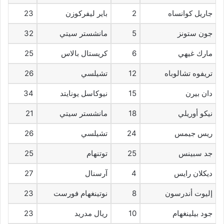
جاريل كوانساه
2
باير ليفركوزن
23
جون ستونز
5
مانشستر سيتي
32
مارك غيهي
6
كريستال بالاس
25
تريفوه تشالوباه
12
تشيلسي
26
دان بيرن
15
نيوكاسل يونايتد
34
نيكو أوريلي
18
مانشستر سيتي
21
ريس جيمس
24
تشيلسي
26
جد سبينس
25
توتنهام
25
ديكلان رايس
4
آرسنال
27
إليوت أندرسون
8
نوتينغهام فورست
23
جود بيلينغهام
10
ريال مدريد
23