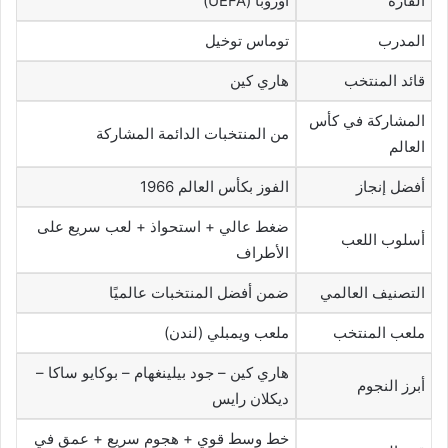
القارة
أوروبا (UEFA)
المدرب
توماس توخيل
قائد المنتخب
هاري كين
المشاركة في كأس
من المنتخبات الدائمة المشاركة
العالم
أفضل إنجاز
الفوز بكأس العالم 1966
ضغط عالي + استحواذ + لعب سريع على
أسلوب اللعب
الأطراف
التصنيف العالمي
ضمن أفضل المنتخبات عالميًا
ملعب المنتخب
ملعب ويمبلي (لندن)
هاري كين – جود بيلينغهام – بوكايو ساكا –
أبرز النجوم
ديكلان رايس
خط وسط قوي + هجوم سريع + عمق في