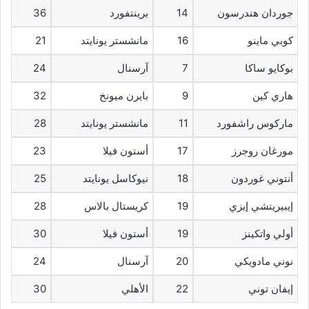
جوردان هندرسون
14
برينتفورد
36
كوبي ماينو
16
مانشستر يونايتد
21
بوكايو ساكا
7
آرسنال
24
هاري كين
9
بايرن ميونخ
32
ماركوس راشفورد
11
مانشستر يونايتد
28
مورغان روجرز
17
أستون فيلا
23
أنتوني غوردون
18
نيوكاسل يونايتد
25
إيبيريتشي إيزي
19
كريستال بالاس
28
أولي واتكينز
19
أستون فيلا
30
نوني مادويكي
20
آرسنال
24
إيفان توني
22
الأهلي
30