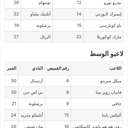
بيدرو بورو
12
توتنهام
26
إيميرك لابورتي
14
أتلتيك بيلباو
32
باو كوبارسي
15
برشلونة
19
مارك كوكوريلا
22
الريال
27
لاعبو الوسط
اللاعب
رقم القميص
النادي
العمر
ميكل ميرينو
6
آرسنال
30
فابيان رويز بينا
8
بي اس جي
30
جافي
9
برشلونة
21
أليكس باينا
15
أتلتيكو مدريد
24
رودريغو هيرنانديز كاسكانتي
16
مان سيتي
30