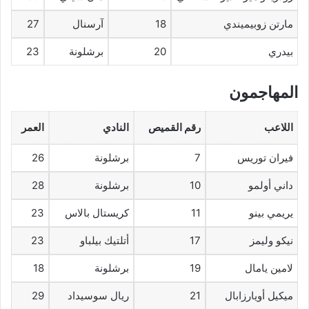
مارتن زوبيميندي
18
آرسنال
27
بيدري
20
برشلونة
23
المهاجمون
اللاعب
رقم القميص
النادي
العمر
فيران توريس
7
برشلونة
26
داني أولمو
10
برشلونة
28
يريمي بينو
11
كريستال بالاس
23
نيكو وليمز
17
أتلتيك بيلباو
23
لامين يامال
19
برشلونة
18
ميكيل أويارزابال
21
ريال سوسيداد
29