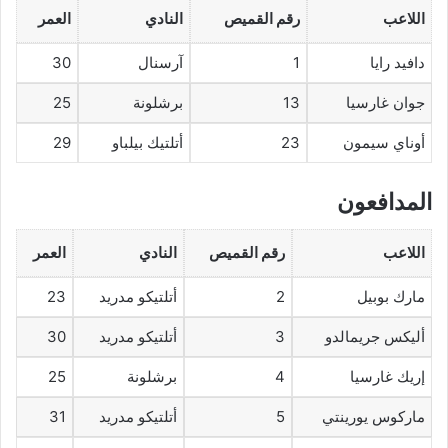
اللاعب
رقم القميص
النادي
العمر
دافيد رايا
1
آرسنال
30
جوان غارسيا
13
برشلونة
25
أوناي سيمون
23
أتلتيك بيلباو
29
المدافعون
اللاعب
رقم القميص
النادي
العمر
مارك بوبيل
2
أتلتيكو مدريد
23
أليكس جريمالدو
3
أتلتيكو مدريد
30
إريك غارسيا
4
برشلونة
25
ماركوس يورينتي
5
أتلتيكو مدريد
31