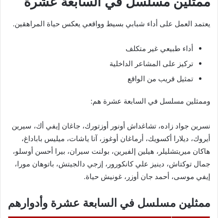
ممثلين مسلسل في السابعة عشرة
يعتمد العمل على أداء شبابي بسيط وواقعي يعكس حياة المراهقين.
أداء طبيعي غير متكلف
تركيز على المشاعر الداخلية
تمثيل قريب من الواقع
وممثلين مسلسل في السابعة عشرة هم:
نسرين جواد زاده، تشاغداش أونور أوزتورك، جاغان إيفي أك، سيرين
أيروك، ديلارا أكسويك، أرماغان أوغوز، آتا ياشات، ميليس باباداغ،
هاكان ميريتشليلر، هيلين إلفيرين، بولنت سيران، بيرا أحسن أوسلو،
جمال توكتاش، دينيز علي كانكورور، إزجي دالجيتش، باتوهان مورا،
إيفي موسى، أحمد جان أوزر، غونيش حياة.
ممثلين مسلسل في السابعة عشرة وأدوارهم