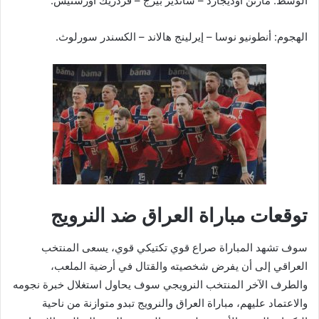
الوسط: مارتن أوديجارد – ساندير بيرج – فردريك أورسنيس.
الهجوم: أنطونيو نوسا – إيرلينج هالاند – الكسندر سورلوث.
توقعات مباراة العراق ضد النرويج
سوف تشهد المباراة صراع قوي تكتيكي قوي، يسعى المنتخب
العراقي إلى أن يفرض شخصيته والقتال في أرضية الملعب،
والطرف الآخر المنتخب النرويجي سوف يحاول استغلال خبرة نجومه
والاعتماد عليهم، مباراة العراق والنرويج تبدو متوازنة من ناحية