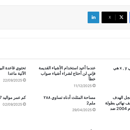
لينكدإن
‫X
هي
عندما أعيد استخدام الأشياء القديمة
تحتوي قاعدة الب
فإني لن أحتاج لشراء أشياء صواب
الآتية ماعدا
خطأ
22/09/2025
11/12/2025
سجل الهدف
مساحة المثلث أدناه تساوي ٢٨٨
كم عمر مواليد 2007 في 2025
ف نهائي بطولة
ملم2
02/09/2025
AFC Asian Cup لعام 2004 ضد
29/04/2025