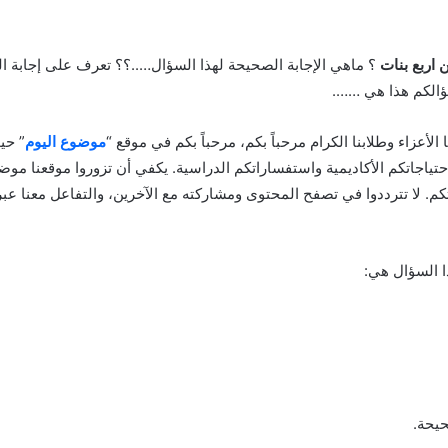
 اربع بنات
؟ ماهي الإجابة الصحيحة لهذا السؤال…..؟؟ تعرف على إجابة ا
ؤالكم هذا هي …….
نا الأعزاء وطلابنا الكرام مرحباً بكم، مرحباً بكم في موقع “
موضوع اليوم
” حي
احتياجاتكم الأكاديمية واستفساراتكم الدراسية. يكفي أن تزوروا موقعنا موض
م. لا تترددوا في تصفح المحتوى ومشاركته مع الآخرين، والتفاعل معنا عب
ا السؤال هي:
حيحة.