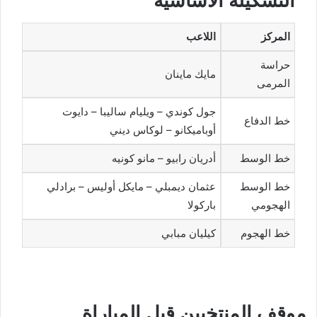
التشكيلة الأساسية
المركز
اللاعب
حراسة
مايك ماينان
المرمى
جول كوندي – ويليام ساليبا – دايوت
خط الدفاع
أوباميكانو – لوكاس ديني
خط الوسط
أدريان رابيو – مانو كونيه
خط الوسط
عثمان ديمبلي – مايكل أوليس – برادلي
الهجومي
باركولا
خط الهجوم
كيليان مبابي
موقف المنتخبين قبل المباراة