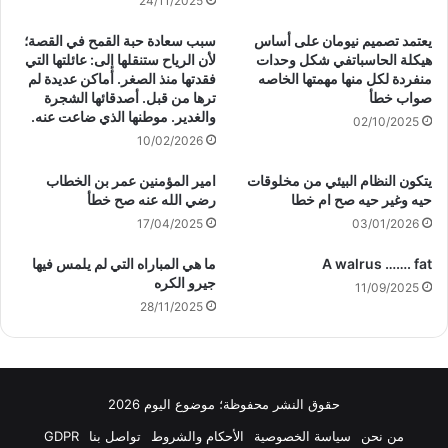
24/11/2025
يعتمد تصميم نيومان على أساس
سبب سعادة حبة القمح في القصة؛
هيكلة الحاسباتفي شكل وحدات
لأن الرياح ستنقلها إلى: عائلتها التي
منفردة لكل منها مهمتها الخاصه
فقدتها منذ الصغر. أماكن عديدة لم
صواب خطأ
ترها من قبل. أصدقائها الشجرة
والغدير. موطنها الذي ضاعت عنه.
02/10/2025
10/02/2026
يتكون النظام البيئي من مخلوقات
امير المؤمنين عمر بن الخطاب
حيه وغير حيه صح ام خطا
رضي الله عنه صح خطأ
17/04/2025
03/01/2026
A walrus ……. fat
ما هي المباراه التي لم يلمس فيها
جيرو الكره
11/09/2025
28/11/2025
حقوق النشر محفوظة؛ موضوع اليوم 2026
من نحن
سياسة الخصوصية
الأحكام والشروط
تواصل بنا
GDPR