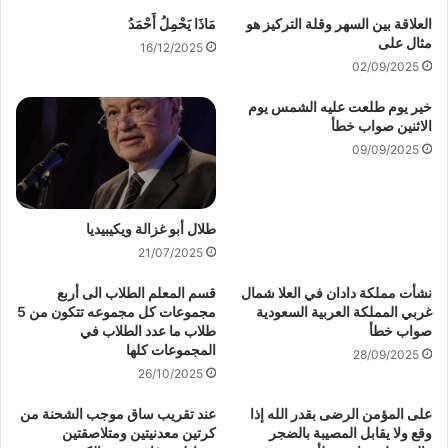
العلاقة بين السهر وقلة التركيز هو
مَاذَا يَحْمِلُ أَحْمَدُ
مثال على
16/12/2025
02/09/2025
خير يوم طلعت عليه الشمس يوم
الاثنين صواب خطأ
09/09/2025
طلال أبو غزالة ويكيبيديا
21/07/2025
نشأت مملكة دادان في العلا شمال
قسم المعلم الطلاب الى أربع
غربي المملكة العربية السعودية
مجموعات كل مجموعه تتكون من 5
صواب خطأ
طلاب ما عدد الطلاب في
المجموعات كلها
28/09/2025
26/10/2025
على المؤمن الرضى بقدر الله إذا
عند تقريب ساق موجب الشحنة من
وقع ولا يقابل المصيبة بالضجر
كرتين معدنيتين ومتلاصقتين