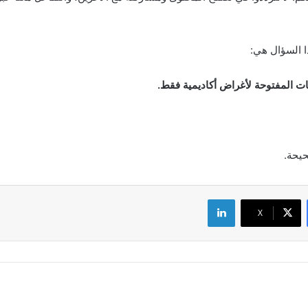
ا السؤال هي:
نات المفتوحة لأغراض أكاديمية فقط.
حيحة.
لينكدإن
‫X